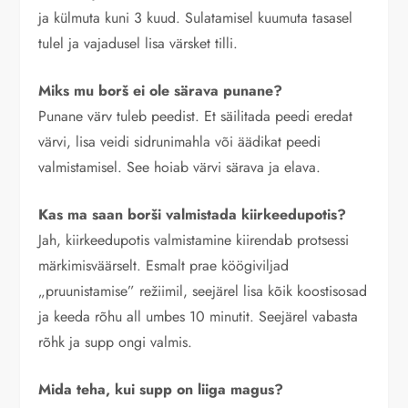
ja külmuta kuni 3 kuud. Sulatamisel kuumuta tasasel
tulel ja vajadusel lisa värsket tilli.
Miks mu borš ei ole särava punane?
Punane värv tuleb peedist. Et säilitada peedi eredat
värvi, lisa veidi sidrunimahla või äädikat peedi
valmistamisel. See hoiab värvi särava ja elava.
Kas ma saan borši valmistada kiirkeedupotis?
Jah, kiirkeedupotis valmistamine kiirendab protsessi
märkimisväärselt. Esmalt prae köögiviljad
„pruunistamise” režiimil, seejärel lisa kõik koostisosad
ja keeda rõhu all umbes 10 minutit. Seejärel vabasta
rõhk ja supp ongi valmis.
Mida teha, kui supp on liiga magus?