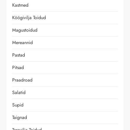
e
Kastmed
e
Köögivilja Toidud
r
Magustoidud
i
Mereannid
m
Pastad
i
Pitsad
n
Praadroad
Salatid
e
Supid
Taignad
Teravilja Toidud