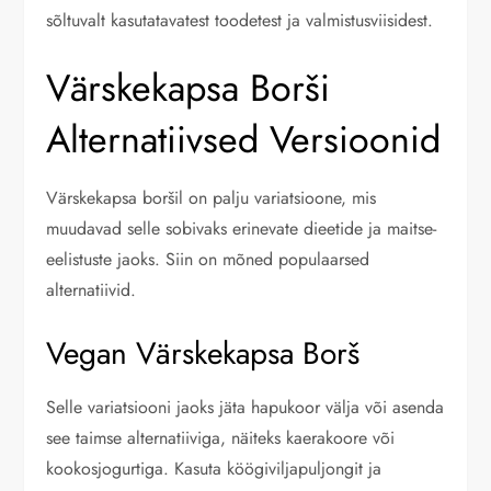
sõltuvalt kasutatavatest toodetest ja valmistusviisidest.
Värskekapsa Borši
Alternatiivsed Versioonid
Värskekapsa boršil on palju variatsioone, mis
muudavad selle sobivaks erinevate dieetide ja maitse-
eelistuste jaoks. Siin on mõned populaarsed
alternatiivid.
Vegan Värskekapsa Borš
Selle variatsiooni jaoks jäta hapukoor välja või asenda
see taimse alternatiiviga, näiteks kaerakoore või
kookosjogurtiga. Kasuta köögiviljapuljongit ja