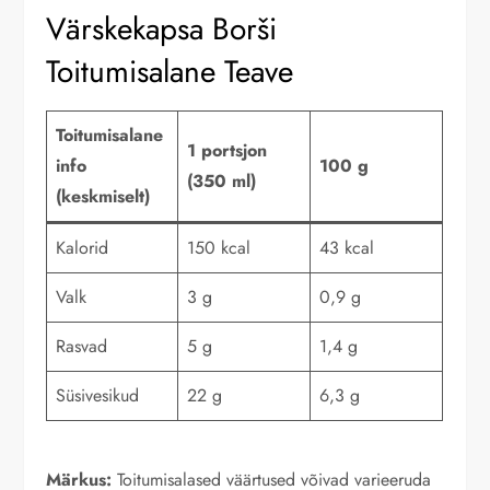
Värskekapsa Borši
Toitumisalane Teave
Toitumisalane
1 portsjon
info
100 g
(350 ml)
(keskmiselt)
Kalorid
150 kcal
43 kcal
Valk
3 g
0,9 g
Rasvad
5 g
1,4 g
Süsivesikud
22 g
6,3 g
Märkus:
Toitumisalased väärtused võivad varieeruda