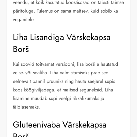
veendu, et kõik kasutatud koostisosad on täiesti taimse
päritoluga. Tulemus on sama maitsev, kuid sobib ka
veganitele.
Liha Lisandiga Värskekapsa
Borš
Kui soovid toitvamat versiooni, lisa boršile hautatud
veise- või sealiha. Liha valmistamiseks prae see
eelnevalt pannil pruuniks ning hauta seejärel supis
koos köögiviljadega, et maitsed seguneksid. Liha
lisamine muudab supi veelgi rikkalikumaks ja
täidlasemaks.
Gluteenivaba Värskekapsa
Borš