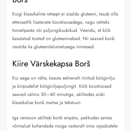
Kuigi klassikaline retsept ei sisalda gluteeni, tasub olla
ettevaatlik lisatavate koostisosadega, nagu näiteks
tomatipasta või puljongikuubikud. Veendu, et kõik
kasutatud tooted on gluteenivabad. Nii saavad borši
nautida ka gluteenitalumatusega inimesed.
Kiire Värskekapsa Borš
Kui aega on vähe, kasuta eelnevalt riivitud köögivilju
ja kiirpudelist köögiviljapuljongit. Kõik koostisosad
saavad valmis 30–40 minutiga, säilitades siiski
klassikalise borši maitse ja tekstuuri.
Iga versioon säilitab borši eripära, pakkudes samas
võimalust kohandada rooga vastavalt oma vajadustele