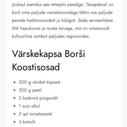
jooksul asendus see retseptis peediga. Tänapäeval on
borš oma paljude variatsioonidega tähtis osa paljude
perede traditsioonidest ja köögist. Seda serveeritakse
tihti hapukoore ja musta leivaga, mis on omamoodi
kultuuriline sümbol paljudes regioonides.
Värskekapsa Borši
Koostisosad
500 g värsket kapsast
300 g peeti
2 keskmist porgandit
1 suur sibul
2 spl tomatipastat
3 kartulit