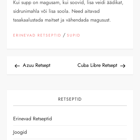
Kui supp on magusam, kui soovid, lisa veidi äädikat,
sidrunimahla või lisa soola. Need aitavad
tasakaalustada maitset ja vähendada magusust.
/
ERINEVAD RETSEPTID
SUPID
N
Previous
Next
Azuu Retsept
Cuba Libre Retsept
Post
Post
a
v
RETSEPTID
i
Erinevad Retseptid
g
Joogid