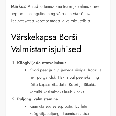
Märkus:
Antud toitumisalane teave ja valmistamise
aeg on hinnanguline ning võib erineda sõltuvalt
kasutatavatest koostisosadest ja valmistusviisist.
Värskekapsa Borši
Valmistamisjuhised
Köögiviljade ettevalmistus
Koori peet ja riivi jämeda riiviga. Koori ja
riivi porgandid. Haki sibul peeneks ning
lõika kapsas ribadeks. Koori ja tükelda
kartulid keskmisteks kuubikuteks.
Puljongi valmistamine
Kuumuta suures supipotis 1,5 liitrit
köögiviljapuljongit keemiseni. Lisa