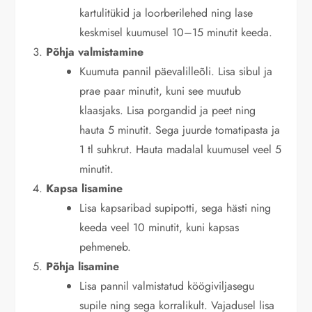
kartulitükid ja loorberilehed ning lase
keskmisel kuumusel 10–15 minutit keeda.
Põhja valmistamine
Kuumuta pannil päevalilleõli. Lisa sibul ja
prae paar minutit, kuni see muutub
klaasjaks. Lisa porgandid ja peet ning
hauta 5 minutit. Sega juurde tomatipasta ja
1 tl suhkrut. Hauta madalal kuumusel veel 5
minutit.
Kapsa lisamine
Lisa kapsaribad supipotti, sega hästi ning
keeda veel 10 minutit, kuni kapsas
pehmeneb.
Põhja lisamine
Lisa pannil valmistatud köögiviljasegu
supile ning sega korralikult. Vajadusel lisa