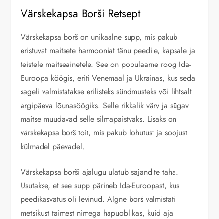
Värskekapsa Borši Retsept
Värskekapsa borš on unikaalne supp, mis pakub
eristuvat maitsete harmooniat tänu peedile, kapsale ja
teistele maitseainetele. See on populaarne roog Ida-
Euroopa köögis, eriti Venemaal ja Ukrainas, kus seda
sageli valmistatakse erilisteks sündmusteks või lihtsalt
argipäeva lõunasöögiks. Selle rikkalik värv ja sügav
maitse muudavad selle silmapaistvaks. Lisaks on
värskekapsa borš toit, mis pakub lohutust ja soojust
külmadel päevadel.
Värskekapsa borši ajalugu ulatub sajandite taha.
Usutakse, et see supp pärineb Ida-Euroopast, kus
peedikasvatus oli levinud. Algne borš valmistati
metsikust taimest nimega hapuoblikas, kuid aja