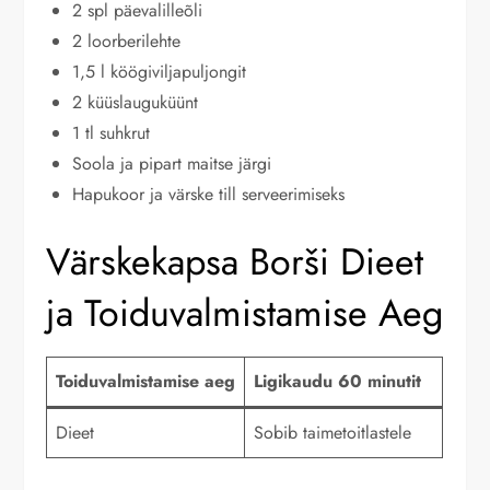
2 spl päevalilleõli
2 loorberilehte
1,5 l köögiviljapuljongit
2 küüslauguküünt
1 tl suhkrut
Soola ja pipart maitse järgi
Hapukoor ja värske till serveerimiseks
Värskekapsa Borši Dieet
ja Toiduvalmistamise Aeg
Toiduvalmistamise aeg
Ligikaudu 60 minutit
Dieet
Sobib taimetoitlastele