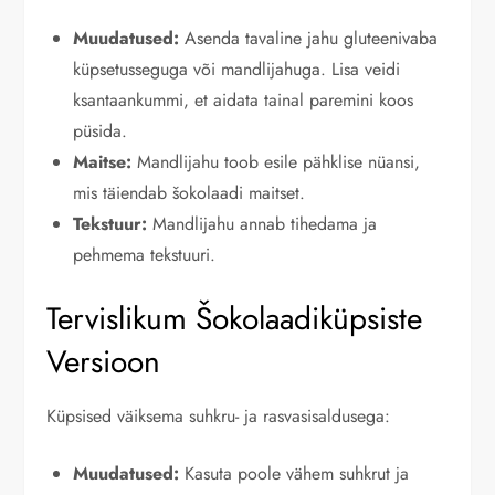
Muudatused:
Asenda tavaline jahu gluteenivaba
küpsetusseguga või mandlijahuga. Lisa veidi
ksantaankummi, et aidata tainal paremini koos
püsida.
Maitse:
Mandlijahu toob esile pähklise nüansi,
mis täiendab šokolaadi maitset.
Tekstuur:
Mandlijahu annab tihedama ja
pehmema tekstuuri.
Tervislikum Šokolaadiküpsiste
Versioon
Küpsised väiksema suhkru- ja rasvasisaldusega:
Muudatused:
Kasuta poole vähem suhkrut ja