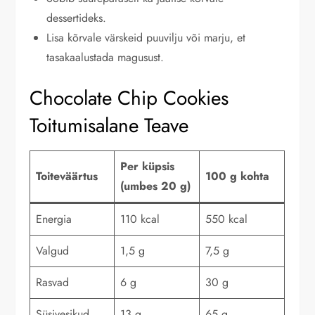
dessertideks.
Lisa kõrvale värskeid puuvilju või marju, et
tasakaalustada magusust.
Chocolate Chip Cookies
Toitumisalane Teave
Per küpsis
Toiteväärtus
100 g kohta
(umbes 20 g)
Energia
110 kcal
550 kcal
Valgud
1,5 g
7,5 g
Rasvad
6 g
30 g
Süsivesikud
13 g
65 g