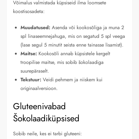
Võimalus valmistada küpsiseid ilma loomsete
koostisosadeta:
Muudatused:
Asenda või kookosõliga ja muna 2
spl linaseemnejahuga, mis on segatud 5 spl veega
(lase segul 5 minutit seista enne tainasse lisamist).
Maitse:
Kookosõli annab küpsistele kergelt
troopilise maitse, mis sobib šokolaadiga
suurepäraselt.
Tekstuur:
Veidi pehmem ja niiskem kui
originaalversioon.
Gluteenivabad
Šokolaadiküpsised
Sobib neile, kes ei tarbi gluteeni: