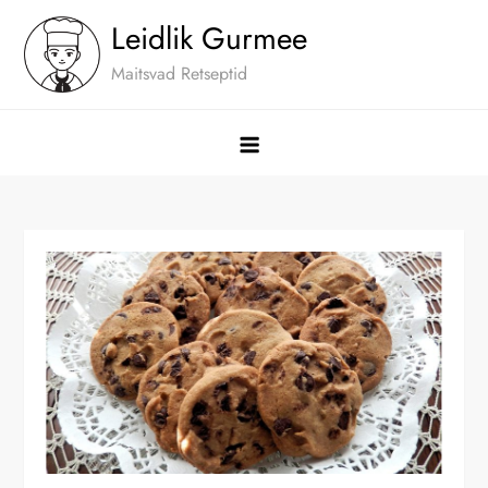
Skip
Leidlik Gurmee
to
Maitsvad Retseptid
content