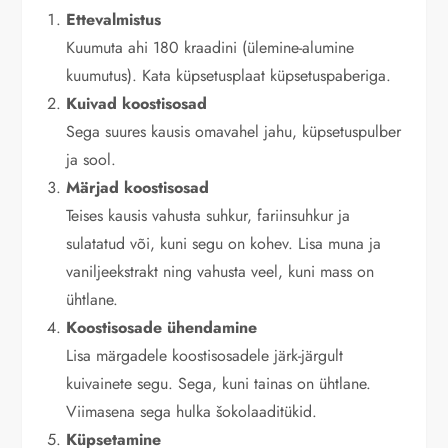
Ettevalmistus
Kuumuta ahi 180 kraadini (ülemine-alumine
kuumutus). Kata küpsetusplaat küpsetuspaberiga.
Kuivad koostisosad
Sega suures kausis omavahel jahu, küpsetuspulber
ja sool.
Märjad koostisosad
Teises kausis vahusta suhkur, fariinsuhkur ja
sulatatud või, kuni segu on kohev. Lisa muna ja
vaniljeekstrakt ning vahusta veel, kuni mass on
ühtlane.
Koostisosade ühendamine
Lisa märgadele koostisosadele järk-järgult
kuivainete segu. Sega, kuni tainas on ühtlane.
Viimasena sega hulka šokolaaditükid.
Küpsetamine