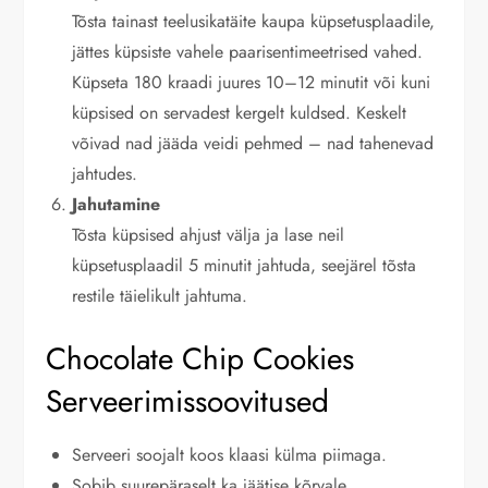
Tõsta tainast teelusikatäite kaupa küpsetusplaadile,
jättes küpsiste vahele paarisentimeetrised vahed.
Küpseta 180 kraadi juures 10–12 minutit või kuni
küpsised on servadest kergelt kuldsed. Keskelt
võivad nad jääda veidi pehmed – nad tahenevad
jahtudes.
Jahutamine
Tõsta küpsised ahjust välja ja lase neil
küpsetusplaadil 5 minutit jahtuda, seejärel tõsta
restile täielikult jahtuma.
Chocolate Chip Cookies
Serveerimissoovitused
Serveeri soojalt koos klaasi külma piimaga.
Sobib suurepäraselt ka jäätise kõrvale