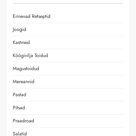
i
g
Erinevad Retseptid
e
Joogid
e
Kastmed
r
Köögivilja Toidud
Magustoidud
i
Mereannid
m
Pastad
i
Pitsad
n
Praadroad
e
Salatid