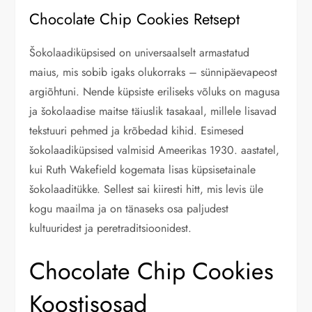
Chocolate Chip Cookies Retsept
Šokolaadiküpsised on universaalselt armastatud
maius, mis sobib igaks olukorraks – sünnipäevapeost
argiõhtuni. Nende küpsiste eriliseks võluks on magusa
ja šokolaadise maitse täiuslik tasakaal, millele lisavad
tekstuuri pehmed ja krõbedad kihid. Esimesed
šokolaadiküpsised valmisid Ameerikas 1930. aastatel,
kui Ruth Wakefield kogemata lisas küpsisetainale
šokolaaditükke. Sellest sai kiiresti hitt, mis levis üle
kogu maailma ja on tänaseks osa paljudest
kultuuridest ja peretraditsioonidest.
Chocolate Chip Cookies
Koostisosad