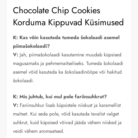
Chocolate Chip Cookies
Korduma Kippuvad Küsimused
K: Kas võin kasutada tumeda šokolaadi asemel
piimašokolaadi?
V:
Jah, piimašokolaadi kasutamine muudab küpsised
magusamaks ja pehmemaitseliseks. Tumeda šokolaadi
asemel võid kasutada ka šokolaadinööpe või hakitud
šokolaadi.
K: Mis juhtub, kui mul pole fariinsuhkrut?
V:
Fariinsuhkur lisab küpsistele niiskust ja karamellist
maitset. Kui seda pole, võid kasutada tavalist valget
suhkrut, kuid küpsised võivad jääda vähem niisked ja
veidi vähem aromaatsed.