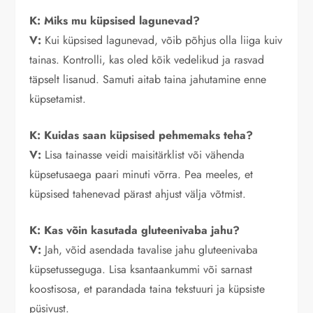
K: Miks mu küpsised lagunevad?
V:
Kui küpsised lagunevad, võib põhjus olla liiga kuiv
tainas. Kontrolli, kas oled kõik vedelikud ja rasvad
täpselt lisanud. Samuti aitab taina jahutamine enne
küpsetamist.
K: Kuidas saan küpsised pehmemaks teha?
V:
Lisa tainasse veidi maisitärklist või vähenda
küpsetusaega paari minuti võrra. Pea meeles, et
küpsised tahenevad pärast ahjust välja võtmist.
K: Kas võin kasutada gluteenivaba jahu?
V:
Jah, võid asendada tavalise jahu gluteenivaba
küpsetusseguga. Lisa ksantaankummi või sarnast
koostisosa, et parandada taina tekstuuri ja küpsiste
püsivust.