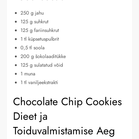
250 g jahu
125 g suhkrut
125 g fariinsuhkrut
1 tl küpsetuspulbrit
0,5 tl soola
200 g šokolaaditükke
125 g sulatatud võid
1 muna
1 tl vaniljeekstrakti
Chocolate Chip Cookies
Dieet ja
Toiduvalmistamise Aeg