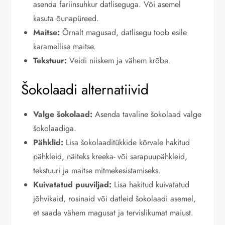
asenda fariinsuhkur datliseguga. Või asemel
kasuta õunapüreed.
Maitse:
Õrnalt magusad, datlisegu toob esile
karamellise maitse.
Tekstuur:
Veidi niiskem ja vähem krõbe.
Šokolaadi alternatiivid
Valge šokolaad:
Asenda tavaline šokolaad valge
šokolaadiga.
Pähklid:
Lisa šokolaaditükkide kõrvale hakitud
pähkleid, näiteks kreeka- või sarapuupähkleid,
tekstuuri ja maitse mitmekesistamiseks.
Kuivatatud puuviljad:
Lisa hakitud kuivatatud
jõhvikaid, rosinaid või datleid šokolaadi asemel,
et saada vähem magusat ja tervislikumat maiust.