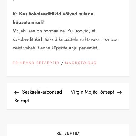
K: Kas šokolaaditükid võivad sulada
küpsetamisel?
V:
Jah, see on normaalne. Kui soovid, et
šokolaaditükid jääksid küpsistele nähtavaks, lisa osa
neist vahetult enne küpsiste ahju panemist.
/
ERINEVAD RETSEPTID
MAGUSTOIDUD
N
Previous
Next
Seakaelakarbonaad
Virgin Mojito Retsept
Post
Post
Retsept
a
v
RETSEPTID