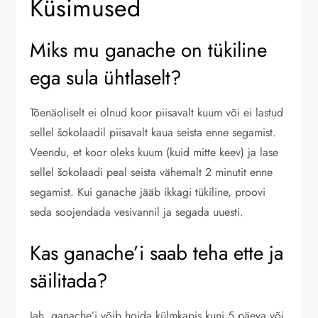
Küsimused
Miks mu ganache on tükiline
ega sula ühtlaselt?
Tõenäoliselt ei olnud koor piisavalt kuum või ei lastud
sellel šokolaadil piisavalt kaua seista enne segamist.
Veendu, et koor oleks kuum (kuid mitte keev) ja lase
sellel šokolaadi peal seista vähemalt 2 minutit enne
segamist. Kui ganache jääb ikkagi tükiline, proovi
seda soojendada vesivannil ja segada uuesti.
Kas ganache’i saab teha ette ja
säilitada?
Jah, ganache’i võib hoida külmkapis kuni 5 päeva või