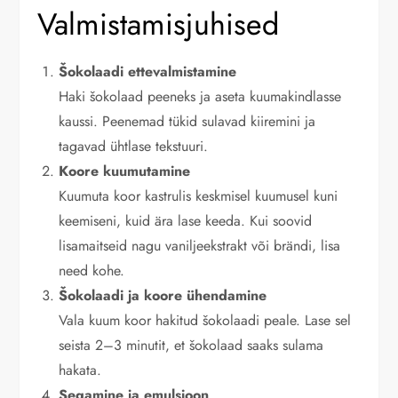
Valmistamisjuhised
Šokolaadi ettevalmistamine
Haki šokolaad peeneks ja aseta kuumakindlasse
kaussi. Peenemad tükid sulavad kiiremini ja
tagavad ühtlase tekstuuri.
Koore kuumutamine
Kuumuta koor kastrulis keskmisel kuumusel kuni
keemiseni, kuid ära lase keeda. Kui soovid
lisamaitseid nagu vaniljeekstrakt või brändi, lisa
need kohe.
Šokolaadi ja koore ühendamine
Vala kuum koor hakitud šokolaadi peale. Lase sel
seista 2–3 minutit, et šokolaad saaks sulama
hakata.
Segamine ja emulsioon