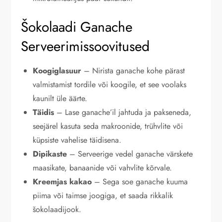
Šokolaadi Ganache
Serveerimissoovitused
Koogiglasuur
– Nirista ganache kohe pärast
valmistamist tordile või koogile, et see voolaks
kaunilt üle äärte.
Täidis
– Lase ganache’il jahtuda ja pakseneda,
seejärel kasuta seda makroonide, trühvlite või
küpsiste vahelise täidisena.
Dipikaste
– Serveerige vedel ganache värskete
maasikate, banaanide või vahvlite kõrvale.
Kreemjas kakao
– Sega soe ganache kuuma
piima või taimse joogiga, et saada rikkalik
šokolaadijook.