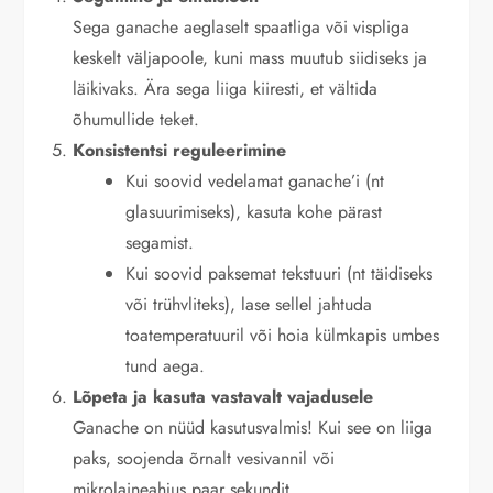
Sega ganache aeglaselt spaatliga või vispliga
keskelt väljapoole, kuni mass muutub siidiseks ja
läikivaks. Ära sega liiga kiiresti, et vältida
õhumullide teket.
Konsistentsi reguleerimine
Kui soovid vedelamat ganache’i (nt
glasuurimiseks), kasuta kohe pärast
segamist.
Kui soovid paksemat tekstuuri (nt täidiseks
või trühvliteks), lase sellel jahtuda
toatemperatuuril või hoia külmkapis umbes
tund aega.
Lõpeta ja kasuta vastavalt vajadusele
Ganache on nüüd kasutusvalmis! Kui see on liiga
paks, soojenda õrnalt vesivannil või
mikrolaineahjus paar sekundit.