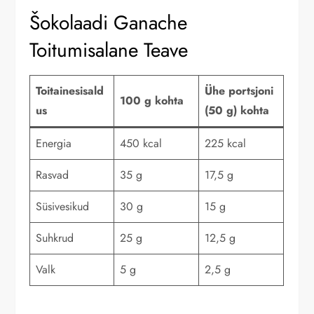
Šokolaadi Ganache
Toitumisalane Teave
Toitainesisald
Ühe portsjoni
100 g kohta
us
(50 g) kohta
Energia
450 kcal
225 kcal
Rasvad
35 g
17,5 g
Süsivesikud
30 g
15 g
Suhkrud
25 g
12,5 g
Valk
5 g
2,5 g