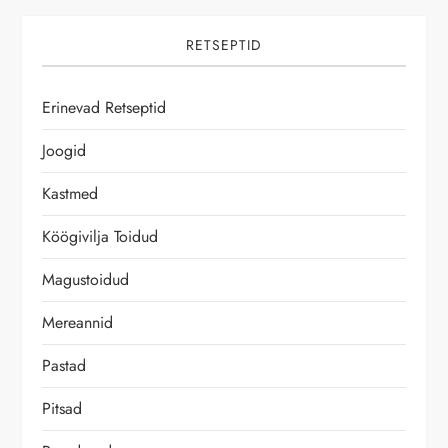
v
RETSEPTID
i
Erinevad Retseptid
g
Joogid
e
Kastmed
e
Köögivilja Toidud
r
Magustoidud
i
Mereannid
m
Pastad
i
Pitsad