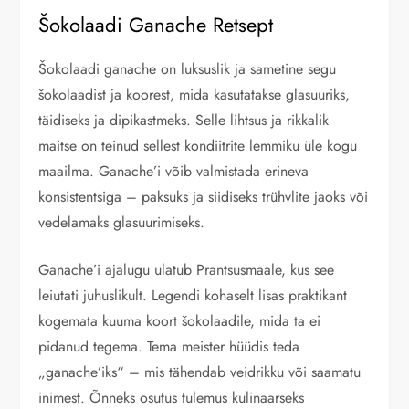
Šokolaadi Ganache Retsept
Šokolaadi ganache on luksuslik ja sametine segu
šokolaadist ja koorest, mida kasutatakse glasuuriks,
täidiseks ja dipikastmeks. Selle lihtsus ja rikkalik
maitse on teinud sellest kondiitrite lemmiku üle kogu
maailma. Ganache’i võib valmistada erineva
konsistentsiga – paksuks ja siidiseks trühvlite jaoks või
vedelamaks glasuurimiseks.
Ganache’i ajalugu ulatub Prantsusmaale, kus see
leiutati juhuslikult. Legendi kohaselt lisas praktikant
kogemata kuuma koort šokolaadile, mida ta ei
pidanud tegema. Tema meister hüüdis teda
„ganache’iks“ – mis tähendab veidrikku või saamatu
inimest. Õnneks osutus tulemus kulinaarseks