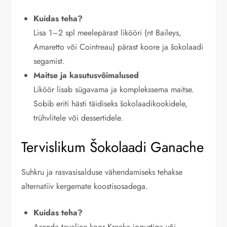
Kuidas teha?
Lisa 1–2 spl meelepärast likööri (nt Baileys,
Amaretto või Cointreau) pärast koore ja šokolaadi
segamist.
Maitse ja kasutusvõimalused
Liköör lisab sügavama ja komplekssema maitse.
Sobib eriti hästi täidiseks šokolaadikookidele,
trühvlitele või dessertidele.
Tervislikum Šokolaadi Ganache
Suhkru ja rasvasisalduse vähendamiseks tehakse
alternatiiv kergemate koostisosadega.
Kuidas teha?
Asenda tavaline koor Kreeka jogurtiga või