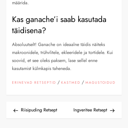
määrida.
Kas ganache’i saab kasutada
täidisena?
Absoluutselt! Ganache on ideaalne täidis näiteks
makroonidele, trühvlitele, ekleeridele ja tortidele. Kui
soovid, et see oleks paksem, lase sellel enne
kasutamist külmkapis taheneda.
/
/
ERINEVAD RETSEPTID
KASTMED
MAGUSTOIDUD
N
Previous
Next
Riisipuding Retsept
Ingveritee Retsept
Post
Post
a