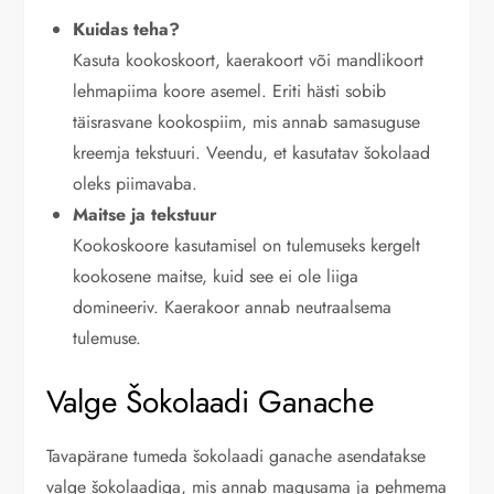
Kuidas teha?
Kasuta kookoskoort, kaerakoort või mandlikoort
lehmapiima koore asemel. Eriti hästi sobib
täisrasvane kookospiim, mis annab samasuguse
kreemja tekstuuri. Veendu, et kasutatav šokolaad
oleks piimavaba.
Maitse ja tekstuur
Kookoskoore kasutamisel on tulemuseks kergelt
kookosene maitse, kuid see ei ole liiga
domineeriv. Kaerakoor annab neutraalsema
tulemuse.
Valge Šokolaadi Ganache
Tavapärane tumeda šokolaadi ganache asendatakse
valge šokolaadiga, mis annab magusama ja pehmema