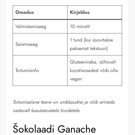
Omadus
Kirjeldus
Valmistamisaeg
10 minutit
1 tund (kui soovitakse
Seismisaeg
paksemat tekstuuri)
Gluteenivaba, sõltuvalt
Toitumisinfo
koostisosadest võib olla
vegan
Toitumisalane teave on umbkaudne ja võib erineda
vastavalt kasutatavatele toodetele.
Šokolaadi Ganache