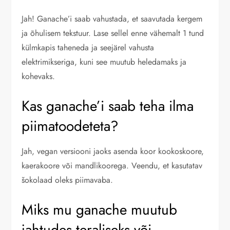
Jah! Ganache’i saab vahustada, et saavutada kergem
ja õhulisem tekstuur. Lase sellel enne vähemalt 1 tund
külmkapis taheneda ja seejärel vahusta
elektrimikseriga, kuni see muutub heledamaks ja
kohevaks.
Kas ganache’i saab teha ilma
piimatoodeteta?
Jah, vegan versiooni jaoks asenda koor kookoskoore,
kaerakoore või mandlikoorega. Veendu, et kasutatav
šokolaad oleks piimavaba.
Miks mu ganache muutub
jahtudes teraliseks või