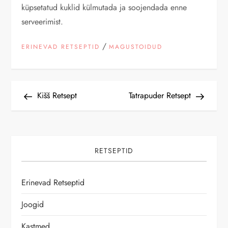
küpsetatud kuklid külmutada ja soojendada enne
serveerimist.
/
ERINEVAD RETSEPTID
MAGUSTOIDUD
N
Previous
Next
Kišš Retsept
Tatrapuder Retsept
Post
Post
a
v
RETSEPTID
i
Erinevad Retseptid
g
Joogid
e
Kastmed