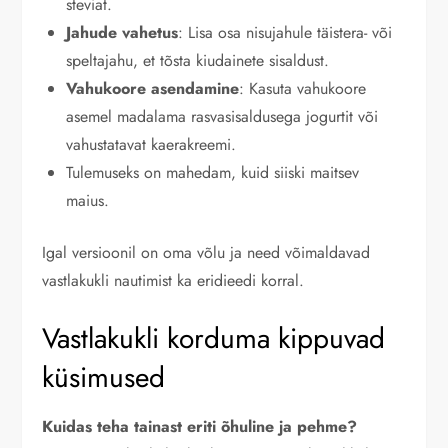
steviat.
Jahude vahetus
: Lisa osa nisujahule täistera- või
speltajahu, et tõsta kiudainete sisaldust.
Vahukoore asendamine
: Kasuta vahukoore
asemel madalama rasvasisaldusega jogurtit või
vahustatavat kaerakreemi.
Tulemuseks on mahedam, kuid siiski maitsev
maius.
Igal versioonil on oma võlu ja need võimaldavad
vastlakukli nautimist ka eridieedi korral.
Vastlakukli korduma kippuvad
küsimused
Kuidas teha tainast eriti õhuline ja pehme?