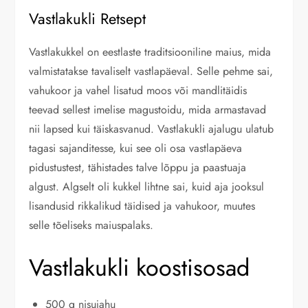
Vastlakukli Retsept
Vastlakukkel on eestlaste traditsiooniline maius, mida
valmistatakse tavaliselt vastlapäeval. Selle pehme sai,
vahukoor ja vahel lisatud moos või mandlitäidis
teevad sellest imelise magustoidu, mida armastavad
nii lapsed kui täiskasvanud. Vastlakukli ajalugu ulatub
tagasi sajanditesse, kui see oli osa vastlapäeva
pidustustest, tähistades talve lõppu ja paastuaja
algust. Algselt oli kukkel lihtne sai, kuid aja jooksul
lisandusid rikkalikud täidised ja vahukoor, muutes
selle tõeliseks maiuspalaks.
Vastlakukli koostisosad
500 g nisujahu