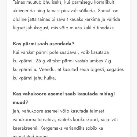
Tainas muutub õhuliseks, kui pärmisegu korralikult
aktiveerida ning tainast piisavalt sõtkuda. Samuti on
oluline jätta tainas piisavalt kauaks kerkima ja vältida
liigset jahukogust, mis võib muuta kuklid tihedaks.
Kas pärmi saab asendada?
Kui värsket pärmi pole saadaval, võib kasutada
kuivpärmi. 25 g värsket pärmi vastab umbes 7 g
kuivpärmile. Veendu, et kasutad seda õigesti, segades
kuivpärmi jahu hulka.
Kas vahukoore asemel saab kasutada midagi
muud?
Jah, vahukoore asemel võib kasutada taimset
vahukoorealternatiivi, näiteks kookoskoort, soja- või
kaerakreemi. Kergemaks variandiks sobib ka
vahustatud jogurt.