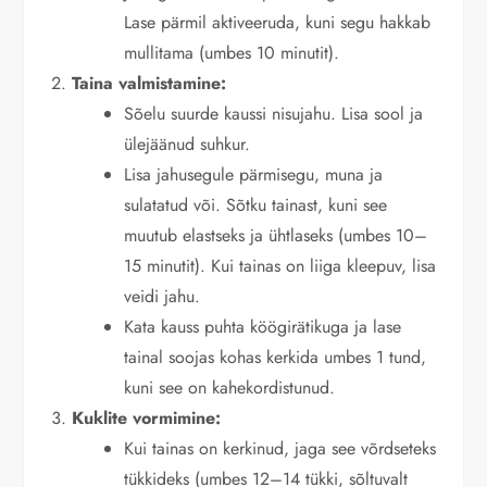
Lase pärmil aktiveeruda, kuni segu hakkab
mullitama (umbes 10 minutit).
Taina valmistamine:
Sõelu suurde kaussi nisujahu. Lisa sool ja
ülejäänud suhkur.
Lisa jahusegule pärmisegu, muna ja
sulatatud või. Sõtku tainast, kuni see
muutub elastseks ja ühtlaseks (umbes 10–
15 minutit). Kui tainas on liiga kleepuv, lisa
veidi jahu.
Kata kauss puhta köögirätikuga ja lase
tainal soojas kohas kerkida umbes 1 tund,
kuni see on kahekordistunud.
Kuklite vormimine:
Kui tainas on kerkinud, jaga see võrdseteks
tükkideks (umbes 12–14 tükki, sõltuvalt