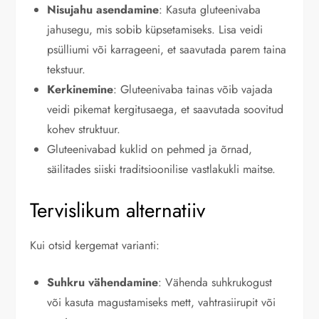
Nisujahu asendamine
: Kasuta gluteenivaba
jahusegu, mis sobib küpsetamiseks. Lisa veidi
psülliumi või karrageeni, et saavutada parem taina
tekstuur.
Kerkinemine
: Gluteenivaba tainas võib vajada
veidi pikemat kergitusaega, et saavutada soovitud
kohev struktuur.
Gluteenivabad kuklid on pehmed ja õrnad,
säilitades siiski traditsioonilise vastlakukli maitse.
Tervislikum alternatiiv
Kui otsid kergemat varianti:
Suhkru vähendamine
: Vähenda suhkrukogust
või kasuta magustamiseks mett, vahtrasiirupit või