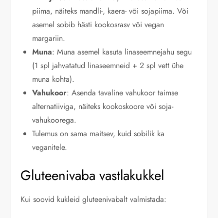
piima, näiteks mandli-, kaera- või sojapiima. Või
asemel sobib hästi kookosrasv või vegan
margariin.
Muna
: Muna asemel kasuta linaseemnejahu segu
(1 spl jahvatatud linaseemneid + 2 spl vett ühe
muna kohta).
Vahukoor
: Asenda tavaline vahukoor taimse
alternatiiviga, näiteks kookoskoore või soja-
vahukoorega.
Tulemus on sama maitsev, kuid sobilik ka
veganitele.
Gluteenivaba vastlakukkel
Kui soovid kukleid gluteenivabalt valmistada: