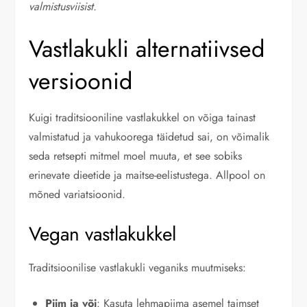
valmistusviisist.
Vastlakukli alternatiivsed
versioonid
Kuigi traditsiooniline vastlakukkel on võiga tainast
valmistatud ja vahukoorega täidetud sai, on võimalik
seda retsepti mitmel moel muuta, et see sobiks
erinevate dieetide ja maitse-eelistustega. Allpool on
mõned variatsioonid.
Vegan vastlakukkel
Traditsioonilise vastlakukli veganiks muutmiseks:
Piim ja või
: Kasuta lehmapiima asemel taimset