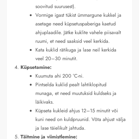
soovitud suurusest).
Vormige igast tükist ümmargune kukkel ja
asetage need küpsetuspaberiga kaetud
ahjuplaadile. Jätke kuklite vahele piisavalt
ruumi, et need saaksid veel kerkida.
Kata kuklid rätikuga ja lase neil kerkida
veel 20–30 minutit.
Küpsetamine:
Kuumuta ahi 200 °C-ni.
Pintselda kuklid pealt lahtiklopitud
munaga, et need muutuksid kuldseks ja
läikivaks.
Küpseta kukleid ahjus 12–15 minutit või
kuni need on kuldpruunid. Võta ahjust välja
ja lase täielikult jahtuda.
Täitmine ja viimistlemine: