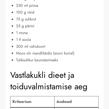
250 ml piima
100 g võid
75 g suhkrut
25 g pärmi
1 muna
1 tl soola
300 ml vahukoort
Moos või mandlitäidis (soovi korral)
Tuhksuhkur kaunistamiseks
Vastlakukli dieet ja
toiduvalmistamise aeg
Kriteerium
Andmed