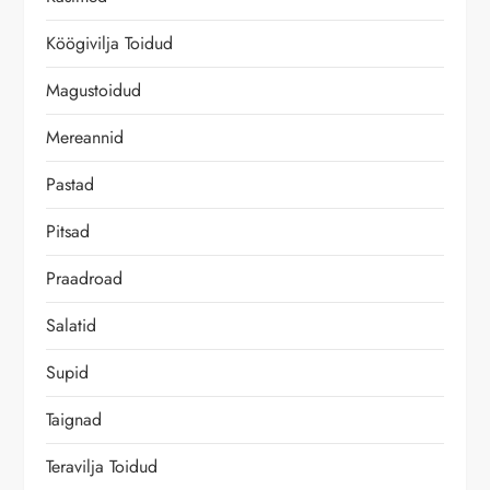
e
Köögivilja Toidud
r
Magustoidud
i
Mereannid
m
Pastad
i
Pitsad
n
Praadroad
Salatid
e
Supid
Taignad
Teravilja Toidud