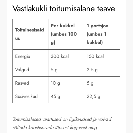
Vastlakukli toitumisalane teave
Per kukkel
1 portsjon
Toitainesisald
(umbes 100
(umbes 1
us
g)
kukkel)
Energia
300 kcal
150 kcal
Valgud
5 g
2,5 g
Rasvad
10 g
5 g
Süsivesikud
45 g
22,5 g
Toitumisalased väärtused on ligikaudsed ja võivad
sõltuda koostisosade täpsest kogusest ning