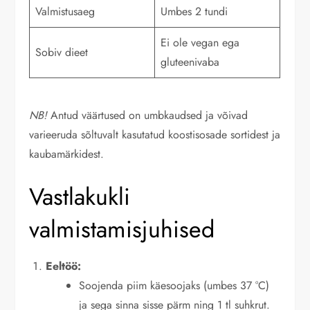
Valmistusaeg
Umbes 2 tundi
Ei ole vegan ega
Sobiv dieet
gluteenivaba
NB!
Antud väärtused on umbkaudsed ja võivad
varieeruda sõltuvalt kasutatud koostisosade sortidest ja
kaubamärkidest.
Vastlakukli
valmistamisjuhised
Eeltöö:
Soojenda piim käesoojaks (umbes 37 °C)
ja sega sinna sisse pärm ning 1 tl suhkrut.